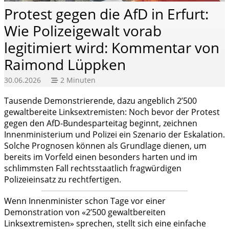
legitimiert
Protest gegen die AfD in Erfurt:
wird:
Wie Polizeigewalt vorab
Kommentar
legitimiert wird: Kommentar von
von
Raimond Lüppken
Raimond
30.06.2026
2 Minuten
Lüppken
Tausende Demonstrierende, dazu angeblich 2’500
gewaltbereite Linksextremisten: Noch bevor der Protest
gegen den AfD-Bundesparteitag beginnt, zeichnen
Innenministerium und Polizei ein Szenario der Eskalation.
Solche Prognosen können als Grundlage dienen, um
bereits im Vorfeld einen besonders harten und im
schlimmsten Fall rechtsstaatlich fragwürdigen
Polizeieinsatz zu rechtfertigen.
Wenn Innenminister schon Tage vor einer
Demonstration von «2’500 gewaltbereiten
Linksextremisten» sprechen, stellt sich eine einfache