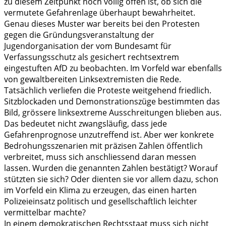
zu diesem Zeitpunkt noch völlig offen ist, ob sich die
vermutete Gefahrenlage überhaupt bewahrheitet.
Genau dieses Muster war bereits bei den Protesten
gegen die Gründungsveranstaltung der
Jugendorganisation der vom Bundesamt für
Verfassungsschutz als gesichert rechtsextrem
eingestuften AfD zu beobachten. Im Vorfeld war ebenfalls
von gewaltbereiten Linksextremisten die Rede.
Tatsächlich verliefen die Proteste weitgehend friedlich.
Sitzblockaden und Demonstrationszüge bestimmten das
Bild, grössere linksextreme Ausschreitungen blieben aus.
Das bedeutet nicht zwangsläufig, dass jede
Gefahrenprognose unzutreffend ist. Aber wer konkrete
Bedrohungsszenarien mit präzisen Zahlen öffentlich
verbreitet, muss sich anschliessend daran messen
lassen. Wurden die genannten Zahlen bestätigt? Worauf
stützten sie sich? Oder dienten sie vor allem dazu, schon
im Vorfeld ein Klima zu erzeugen, das einen harten
Polizeieinsatz politisch und gesellschaftlich leichter
vermittelbar machte?
In einem demokratischen Rechtsstaat muss sich nicht